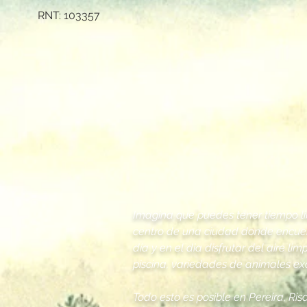
RNT: 103357
Imagina que puedes tener tiempo lib
centro de una ciudad donde encuentr
día y en el dia disfrutar del aire
piscina, variedades de animales exó
Todo esto es posible en Pereira, R