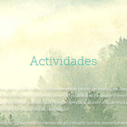
Pereira - Risaralda
Colombia
Home
Nosotros
Habitaciones
Planes Especiales
Actividades
re para viajar entre 3 departamentos desde un solo lugar, lue
as todo cerca, ademas tienes la posibilidad de visitar diferent
 limpio del campo yendo a un Parque Temático donde encuentras 
ticos y un pasa-día de relajación!
isaralda! Conectado a menos de 40 minutos con los departamen